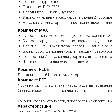
Подсветка турбо- щетки
Технология FLEX 270°
Дополнительный аккумулятор
9 дополнительных аксессуаров, включая 2 турбощ
Насадка фурминатор для вычесывания шерсти жив
Комплект MAX
Турбо-щетка с мотором для уборки матрацев и тек
Быстрое зарядное устройство: время заряда - 1 час
Два сменных HEPA-фильтра класса H13 (замена реко
Валик турбо-щетки для уборки твердых поверхнос
Поворотная Z-насадка для уборки на шкафах и в т
Щетка с лезвием для очистки пылесоса
Комплект PLUS
Дополнительный Li-ion аккумулятор.
Комплект PET
Фурминатор — специальная насадка для вычесывания 
Специализированная щетка для вычесывания шерсти 
Сэкономьте 50% стоимости, приобретая комплекты MAX
Характеристики
ПОТРЕБЛЯЕМАЯ МОЩНОСТЬ: 400 Ватт