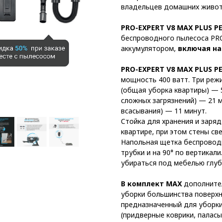
владельцев домашних живот
PRO-EXPERT V8 MAX PLUS P
беспроводного пылесоса PR
аккумулятором,
включая на
PRO-EXPERT V8 MAX PLUS P
мощность 400 ватт. Три реж
(общая уборка квартиры) — 
сложных загрязнений) — 21 
всасывания) — 11 минут.
Cтойка для хранения и заря
квартире, при этом стены св
Напольная щетка беспроводн
трубки и на 90° по вертикал
убираться под мебелью глуби
В комплект MAX
дополните
уборки большинства поверхн
предназначенный для уборки
(придверные коврики, паласы