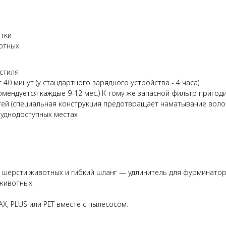
етки
отных
стиля
 40 минут (у стандартного зарядного устройства - 4 часа)
мендуется каждые 9-12 мес.) К тому же запасной фильтр пригоди
тей (специальная конструкция предотвращает наматывание воло
руднодоступных местах
шерсти животных и гибкий шланг — удлинитель для фурминатор
животных.
, PLUS или PET вместе с пылесосом.