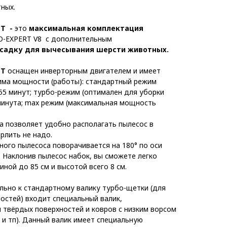
ных.
ET -
это
максимальная комплектация
O-EXPERT V8 с дополнительным
садку для вычесывания шерсти животных.
ET
оснащен инверторным двигателем и имеет
има мощности (работы): стандартный режим
55 минут; турбо-режим (оптимален для уборки
минута; max режим (максимальная мощность
да позволяет удобно располагать пылесос в
ерлить не надо.
ого пылесоса поворачивается на 180° по оси
и. Наклонив пылесос набок, вы сможете легко
ной до 85 см и высотой всего 8 см.
льно к стандартному валику турбо-щетки (для
остей) входит специальный валик,
 твёрдых поверхностей и ковров с низким ворсом
 и тп). Данный валик имеет специальную