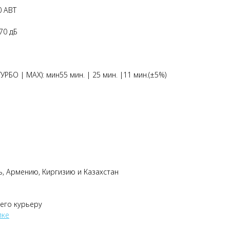
0 АВТ
/70 дБ
БО | MAX): мин55 мин. | 25 мин. |11 мин.(±5%)
ь, Армению, Киргизию и Казахстан
 его курьеру
лке