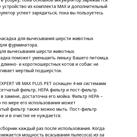
 устройство из комплекта MAX и дополнительный
улятор успеет зарядиться, пока вы пользуетесь
насадка для вычесывания шерсти животных
 для фурминатора.
для вычесывания шерсти животных.
садка поможет уменьшить линьку Вашего питомца.
длинно- и короткошерстных котов и собак: не
ргивает мертвый подшерсток.
EXPERT V8 MAX PLUS PET оснащен 4-мя системами
сетчатый фильтр, HEPA фильтр и пост-фильтр.
в замене, достаточна его мойка. Фильтр HEPA –
 по мере его использования может
атый фильтр также можно мыть. Пост-фильтр
е и в очистке не нуждается.
сборник каждый раз после использования. Когда
снижается мощность всасывания пылесоса) из-за