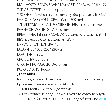
МОЩНОCТЬ ВСАСЫВАНИЯ,KPa(~АВТ): 20KPa +/-10% ~12
ТИП ДВИГАТЕЛЯ: Инверторный
УРОВЕНЬ ШУМА (станд. режим / турбо-режим) , дБ: ≤65
ЕМКОСТЬ АККУМУЛЯТОРА, mAh: 2 200 mAh
ТИП АККУМУЛЯТОРА, ПРОИЗВОДИТЕЛЬ: Li-Ion, Tepower
РЕЖИМОВ МОЩНОСТИ: 3 режима
ВРЕМЯ РАБОТЫ БЕЗ НАСАДОК (режимы: стандартный | ТУР
ВЕС пылесоса без насадок, кг:1,35 кг
ЕМКОСТЬ КОНТЕЙНЕРА: 1 л
ГАБАРИТЫ: 1050*255*230мм
ГАРАНТИЯ: 1 год
СРОК СЛУЖБЫ: 5 лет
СТРАНА ПРОИЗВОДСТВА: Китай
РАЗРАБОТАНО: Россия
Доставка
Быстро доставим Ваш заказ по всей России, в Беларус
Преимущества доставки PRO-EXPERT
Минимальные сроки доставки
Если товар не подошел – вы можете сразу вернуть
ТЕСТ-ДРАЙВ дома БЕСПЛАТНО. Подробности по
ссы