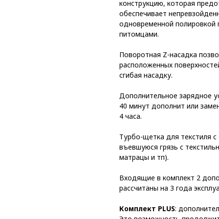
конструкцию, которая предо
обеспечивает непревзойденн
одновременной полировкой 
питомцами.
Поворотная Z-насадка позвол
расположенных поверхностей
сгибая насадку.
Дополнительное зарядное ус
40 минут дополнит или заме
4 часа.
Турбо-щетка для текстиля с
въевшуюся грязь с текстильн
матрацы и тп).
Входящие в комплект 2 допо
расcчитаны на 3 года эксплу
Комплект PLUS
: дополнител
Это возможность продолжить