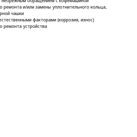
 с небрежным обращением с кофемашиной
о ремонта и/или замены уплотнительного кольца,
ерной чашки
естественными факторами (коррозия, износ)
о ремонта устройства