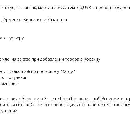
 капсул, стаканчик, мерная ложка-темпер,USB-C провод, подароч
ь, Армению, Киргизию и Казахстан
 его курьеру
рмления заказа при добавлении товара в Корзину
ной скидкой 2% по промокоду "Карта"
при получении
компании
етствии с Законом о Защите Прав Потребителей. Вы можете верн
бительских свойств и всех необходимых сопроводительных докуме
луатации.