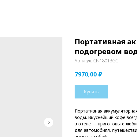
Портативная ак
подогревом во
Артикул:
CF-1801BGC
₽
7970,00
Купить
Портативная аккумуляторная
воды. Вкуснейший кофе всегд
в отеле — приготовьте люби
для автомобиля, путешестви
носить с собой.