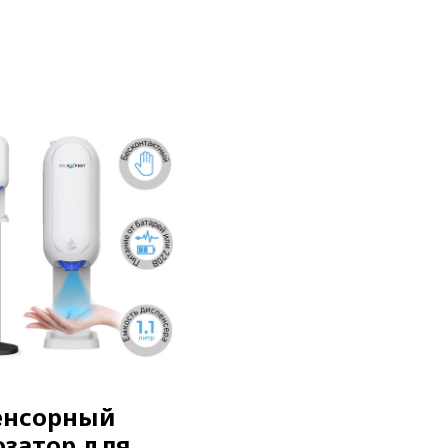
енсорный
озатор для