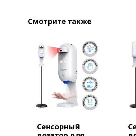
Смотрите также
Сенсорный
С
дозатор для
д