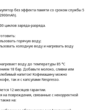
мулятор без эффекта памяти со сроком службы 5
×2900mAh).
000 циклов заряда-разряда.
готовить:
ользовать горячую воду;
ользовать холодную воду и нагревать воду
агревает воду до температуры 85 °C
нием 18 бар. Добавьте молоко, сливки или
й любимый напиток! Кофемашину можно
кофе, так и с капсулами Nespresso.
ется 12 месяцев гарантии.
ся на повреждения, связанные с некорректной
 также на: