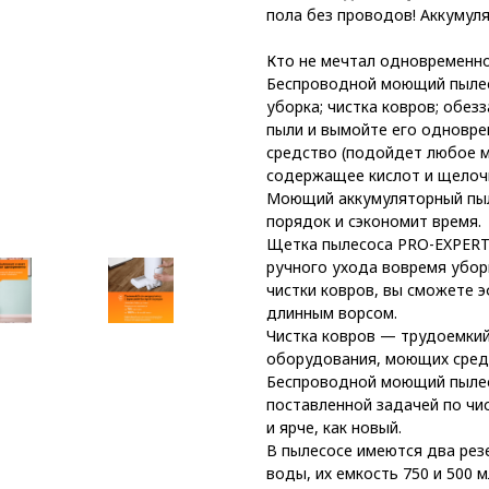
пола без проводов! Аккумул
Кто не мечтал одновременно
Беспроводной моющий пылес
уборка; чистка ковров; обез
пыли и вымойте его одновр
средство (подойдет любое м
содержащее кислот и щелочи
Моющий аккумуляторный пыл
порядок и сэкономит время.
Щетка пылесоса PRO-EXPERT 
ручного ухода вовремя убор
чистки ковров, вы сможете 
длинным ворсом.
Чистка ковров — трудоемкий
оборудования, моющих сред
Беспроводной моющий пылес
поставленной задачей по чис
и ярче, как новый.
В пылесосе имеются два рез
воды, их емкость 750 и 500 