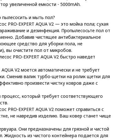
ятор увеличенной емкости - 5000mAh.
 пылесосить и мыть пол?
ос PRO-EXPERT AQUA V2 — это мойка пола; cухая
зараживание и дезинфекция. Пропылесосьте пол от
еменно. Добавив чистящее антибактериальное
оющее средство для уборки пола, не
), вы очистите пол от микробов.
есос PRO-EXPERT AQUA V2 быстро наведет
AQUA V2 моется автоматически и не требует
ки. Сменив валик турбо-щетки на ролик щетки для
эффективно произвести чистку ковров даже с
 процесс, который требует соответствующего
ств.
ос PRO-EXPERT AQUA V2 поможет справиться с
тке, не навредив изделию. Ваш ковер станет чище
ервуара. Они предназначены для грязной и чистой
мл. Жидкость из чистого контейнера подается для