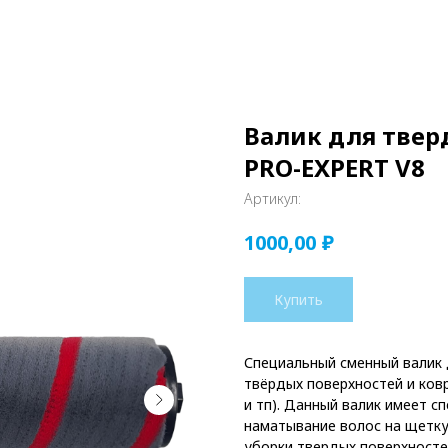
Валик для твер
PRO-EXPERT V8
Артикул:
₽
1000,00
Купить
Специальный сменный валик
твёрдых поверхностей и ковр
и тп). Данный валик имеет 
наматывание волос на щетку
уборки твердых поверхносте