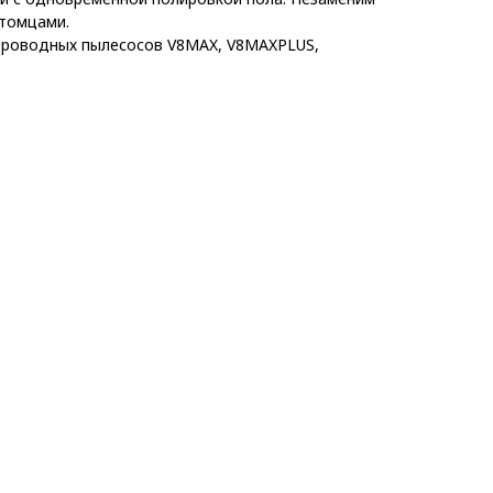
итомцами.
проводных пылесосов V8MAX, V8MAXPLUS,