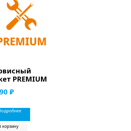
рвисный
кет PREMIUM
₽
990
Подробнее
В корзину