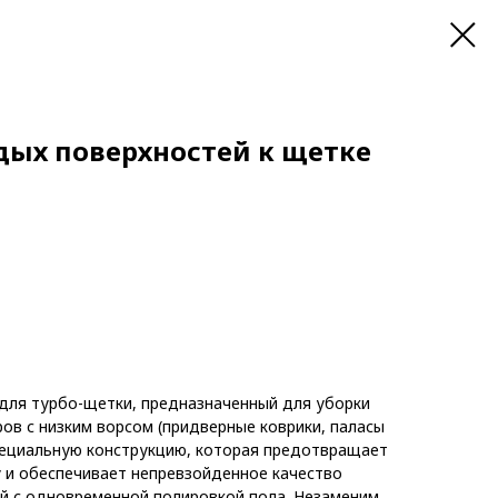
дых поверхностей к щетке
 для турбо-щетки
, предназначенный для уборки
ов с низким ворсом (придверные коврики, паласы
специальную конструкцию, которая предотвращает
 и обеспечивает непревзойденное качество
й с одновременной полировкой пола. Незаменим