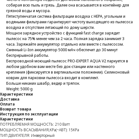
собирая всю пыль и грязь. Далее она всасывается в контейнер для
грязной воды и мусора.
Пятиступенчатая система фильтрации воздуха с HEPA, угольным и
водяными фильтрами гарантируют чистоту выходящего из пылесоса
воздуха и отсутствие летающей по дому шерсти.
Мощное зарядное устройство с функцией fast charge зарядит
пылесос на 75% менее чем за 2 часа. Полная зарядка занимает 3
часа. Заряжайте аккумулятор отдельно или вместе с пылесосом.
Сменный Li-Ion аккумулятор 5000 мАч обеспечит до 30 минут
беспрерывной работы.
Беспроводной моющий пылесос PRO-EXPERT AQUA V2 паркуется в
любом удобном вам месте без док-станции или настенного
крепления (фиксируется в вертикальном положении). Силиконовый
коврик для парковки пылесоса входит в комплект.
Больше никаких швабр, ведер и тряпок.
Weight: 5000 g
Характеристики
Доставка
Оплата
Возврат товара
Инструкция по эксплуатации
Характеристики
ПОТРЕБЛЯЕМАЯ МОЩНОСТЬ: 210 Ватт
МОЩНОCТЬ ВСАСЫВАНИЯ,KPa(~АВТ): 15KPa
ТИП ДВИГАТЕЛЯ: Инверторный