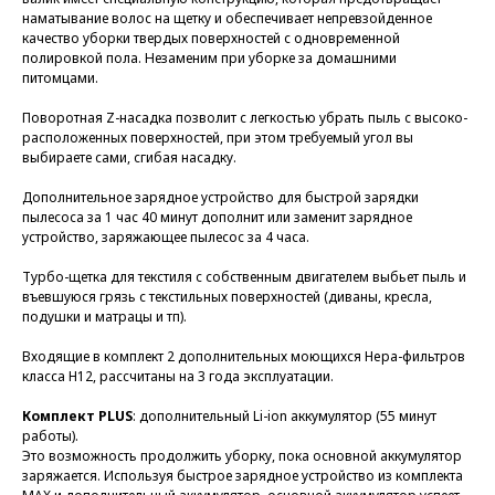
наматывание волос на щетку и обеспечивает непревзойденное
качество уборки твердых поверхностей с одновременной
полировкой пола. Незаменим при уборке за домашними
питомцами.
Поворотная Z-насадка позволит с легкостью убрать пыль с высоко-
расположенных поверхностей, при этом требуемый угол вы
выбираете сами, сгибая насадку.
Дополнительное зарядное устройство для быстрой зарядки
пылесоса за 1 час 40 минут дополнит или заменит зарядное
устройство, заряжающее пылесос за 4 часа.
Турбо-щетка для текстиля с собственным двигателем выбьет пыль и
въевшуюся грязь с текстильных поверхностей (диваны, кресла,
подушки и матрацы и тп).
Входящие в комплект 2 дополнительных моющихся Hepa-фильтров
класса H12, расcчитаны на 3 года эксплуатации.
Комплект PLUS
: дополнительный Li-ion аккумулятор (55 минут
работы).
Это возможность продолжить уборку, пока основной аккумулятор
заряжается. Используя быстрое зарядное устройство из комплекта