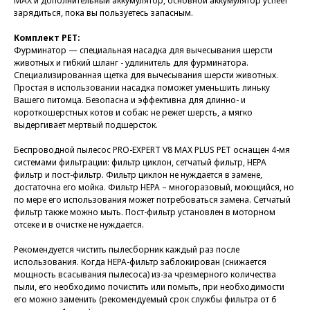
MAX и дополнительный аккумулятор, основной аккумулятор успеет
зарядиться, пока вы пользуетесь запасным.
Комплект PET:
Фурминатор — специальная насадка для вычесывания шерсти
животных и гибкий шланг - удлинитель для фурминатора.
Специализированная щетка для вычесывания шерсти животных.
Простая в использовании насадка поможет уменьшить линьку
Вашего питомца. Безопасна и эффективна для длинно- и
короткошерстных котов и собак: не режет шерсть, а мягко
выдергивает мертвый подшерсток.
Беспроводной пылесос PRO-EXPERT V8 MAX PLUS PET оснащен 4-мя
системами фильтрации: фильтр циклон, сетчатый фильтр, HEPA
фильтр и пост-фильтр. Фильтр циклон не нуждается в замене,
достаточна его мойка. Фильтр HEPA – многоразовый, моющийся, но
по мере его использования может потребоваться замена. Сетчатый
фильтр также можно мыть. Пост-фильтр установлен в моторном
отсеке и в очистке не нуждается.
Рекомендуется чистить пылесборник каждый раз после
использования. Когда HEPA-фильтр заблокирован (снижается
мощность всасывания пылесоса) из-за чрезмерного количества
пыли, его необходимо почистить или помыть, при необходимости
его можно заменить (рекомендуемый срок службы фильтра от 6