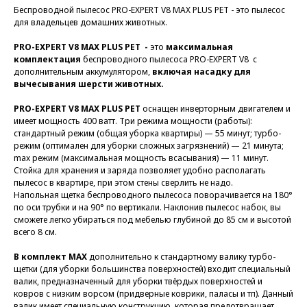
Беспроводной пылесос PRO-EXPERT V8 MAX PLUS PET - это пылесос
для владельцев домашних животных.
PRO-EXPERT V8 MAX PLUS PET -
это
максимальная
комплектация
беспроводного пылесоса PRO-EXPERT V8 с
дополнительным аккумулятором,
включая насадку для
вычесывания шерсти животных.
PRO-EXPERT V8 MAX PLUS PET
оснащен инверторным двигателем и
имеет мощность 400 ватт. Три режима мощности (работы):
стандартный режим (общая уборка квартиры) — 55 минут; турбо-
режим (оптимален для уборки сложных загрязнений) — 21 минута;
max режим (максимальная мощность всасывания) — 11 минут.
Cтойка для хранения и заряда позволяет удобно располагать
пылесос в квартире, при этом стены сверлить не надо.
Напольная щетка беспроводного пылесоса поворачивается на 180°
по оси трубки и на 90° по вертикали. Наклонив пылесос набок, вы
сможете легко убираться под мебелью глубиной до 85 см и высотой
всего 8 см.
В комплект MAX
дополнительно к стандартному валику турбо-
щетки (для уборки большинства поверхностей) входит специальный
валик, предназначенный для уборки твёрдых поверхностей и
ковров с низким ворсом (придверные коврики, паласы и тп). Данный
валик имеет специальную конструкцию, которая предотвращает