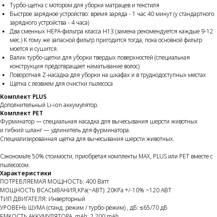
Турбо-щетка с мотором для уборки матрацев и текстиля
Быстрое зарядное устройство: время заряда - 1 час 40 минут (у стандартного
зарядного устройства - 4 часа)
Два сменных HEPA-фильтра класса H13 (замена рекомендуется каждые 9-12
мес.) К тому же запасной фильтр пригодится тогда, пока основной фильтр
моется и сушится.
Валик турбо-щетки для уборки твердых поверхностей (специальная
конструкция предотвращает наматывание волос)
Поворотная Z-насадка для уборки на шкафах и в труднодоступных местах
Щетка с лезвием для очистки пылесоса
Комплект PLUS
Дополнительный Li-ion аккумулятор.
Комплект PET
Фурминатор — специальная насадка для вычесывания шерсти животных
и гибкий шланг — удлинитель для фурминатора.
Специализированная щетка для вычесывания шерсти животных.
Сэкономьте 50% стоимости, приобретая комплекты MAX, PLUS или PET вместе с
пылесосом.
Характеристики
ПОТРЕБЛЯЕМАЯ МОЩНОСТЬ: 400 Ватт
МОЩНОCТЬ ВСАСЫВАНИЯ,KPa(~АВТ): 20KPa +/-10% ~120 АВТ
ТИП ДВИГАТЕЛЯ: Инверторный
УРОВЕНЬ ШУМА (станд. режим / турбо-режим) , дБ: ≤65/70 дБ
ЕМКОСТЬ АККУМУЛЯТОРА, mAh: 2 200 mAh