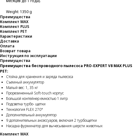
месяцев до 1 года).
Weight: 1350 g
Преимущества
Комплект MAX
Комплект PLUS
Комплект PET
Характеристики
Доставка
Оплата
Возврат товара
Инструкция по эксплуатации
Преимущества
Преимущества беспроводного пылесоса PRO-EXPERT V8 MAX PLUS
PET:
Стойка для хранения и заряда пылесоса
Съемный аккумулятор
Малый вес: 1, 35 кг
Прорезиненный Soft-touch корпус
Большой контейнер емкостью 1 литр
Подсветка турбо- щетки
Технология FLEX 270°
Дополнительный аккумулятор
9 дополнительных аксессуаров, включая 2 турбощетки
Насадка фурминатор для вычесывания шерсти животных
Комплект MAX