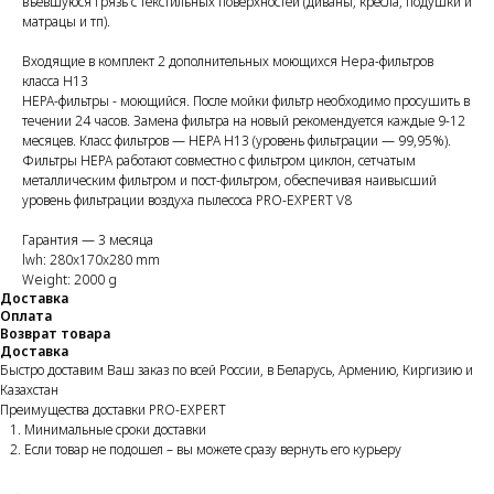
въевшуюся грязь с текстильных поверхностей (диваны, кресла, подушки и
матрацы и тп).
Входящие в комплект
2 дополнительных моющихся Hepa-фильтров
класса H13
HEPA-фильтры - моющийся. После мойки фильтр необходимо просушить в
течении 24 часов. Замена фильтра на новый рекомендуется каждые 9-12
месяцев. Класс фильтров — HEPA H13 (уровень фильтрации — 99,95%).
Фильтры HEPA работают совместно с фильтром циклон, сетчатым
металлическим фильтром и пост-фильтром, обеспечивая наивысший
уровень фильтрации воздуха пылесоса PRO-EXPERT V8
Гарантия — 3 месяца
lwh: 280x170x280 mm
Weight: 2000 g
Доставка
Оплата
Возврат товара
Доставка
Быстро доставим Ваш заказ по всей России, в Беларусь, Армению, Киргизию и
Казахстан
Преимущества доставки PRO-EXPERT
Минимальные сроки доставки
Если товар не подошел – вы можете сразу вернуть его курьеру