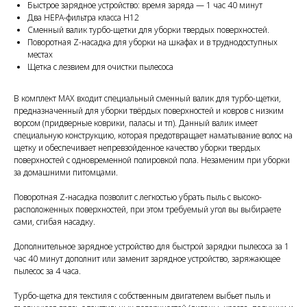
Быстрое зарядное устройство: время заряда — 1 час 40 минут
Два HEPA-фильтра класса H12
Сменный валик турбо-щетки для уборки твердых поверхностей.
Поворотная Z-насадка для уборки на шкафах и в труднодоступных
местах
Щетка с лезвием для очистки пылесоса
В комплект MAX входит
специальный сменный валик для турбо-щетки
,
предназначенный для уборки твёрдых поверхностей и ковров с низким
ворсом (придверные коврики, паласы и тп). Данный валик имеет
специальную конструкцию, которая предотвращает наматывание волос на
щетку и обеспечивает непревзойденное качество уборки твердых
поверхностей с одновременной полировкой пола. Незаменим при уборки
за домашними питомцами.
Поворотная Z-насадка
позволит с легкостью убрать пыль с высоко-
расположенных поверхностей, при этом требуемый угол вы выбираете
сами, сгибая насадку.
Дополнительное зарядное устройство
для быстрой зарядки пылесоса за 1
час 40 минут дополнит или заменит зарядное устройство, заряжающее
пылесос за 4 часа.
Турбо-щетка для текстиля
с собственным двигателем выбьет пыль и